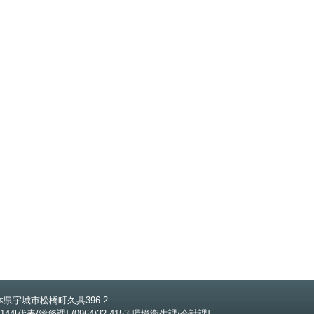
 熊本県宇城市松橋町久具396-2
2-4144[代表/総務課] (0964)32-4153[環境衛生課/会計課]