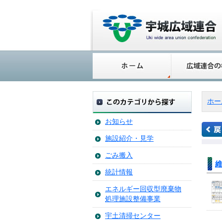
ホー
お知らせ
施設紹介・見学
ごみ搬入
維
統計情報
エネルギー回収型廃棄物
処理施設整備事業
宇土清掃センター