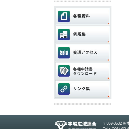
〒869-0532
Tel：(0964)3