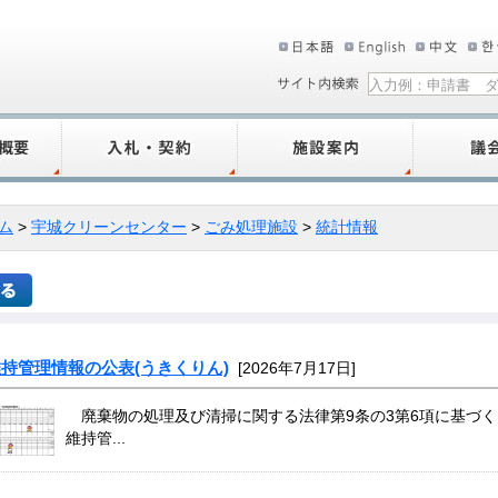
ム
>
宇城クリーンセンター
>
ごみ処理施設
>
統計情報
持管理情報の公表(うきくりん)
[2026年7月17日]
廃棄物の処理及び清掃に関する法律第9条の3第6項に基づ
維持管...